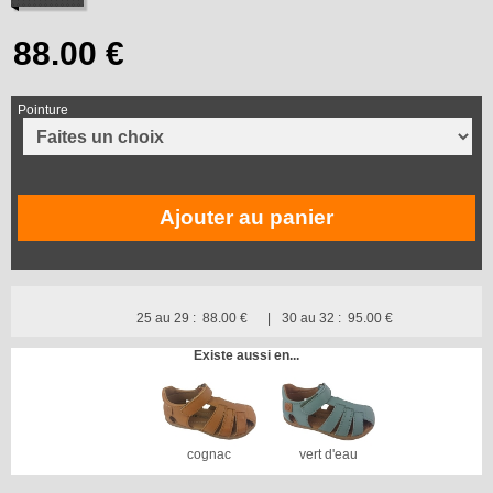
Pointure
Ajouter au panier
25 au 29 :
88.00 €
30 au 32 :
95.00 €
Existe aussi en...
cognac
vert d'eau