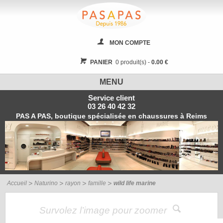
MON COMPTE
PANIER
0 produit(s) -
0.00 €
MENU
Service client
03 26 40 42 32
PAS A PAS, boutique spécialisée en chaussures à Reims
Accueil
Naturino
rayon
famille
wild life marine
Survolez l’image pour zoomer