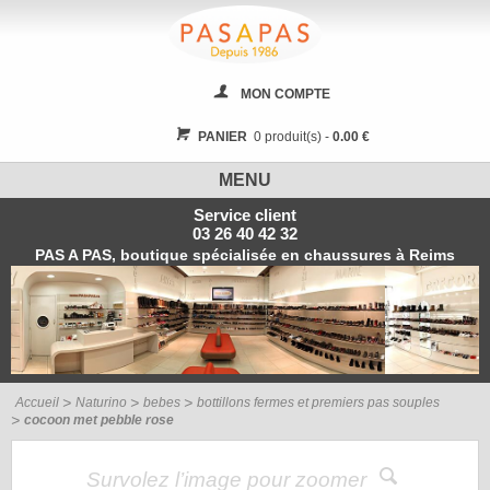
MON COMPTE
PANIER
0 produit(s) -
0.00 €
MENU
Service client
03 26 40 42 32
PAS A PAS, boutique spécialisée en chaussures à Reims
Accueil
Naturino
bebes
bottillons fermes et premiers pas souples
cocoon met pebble rose
Survolez l’image pour zoomer