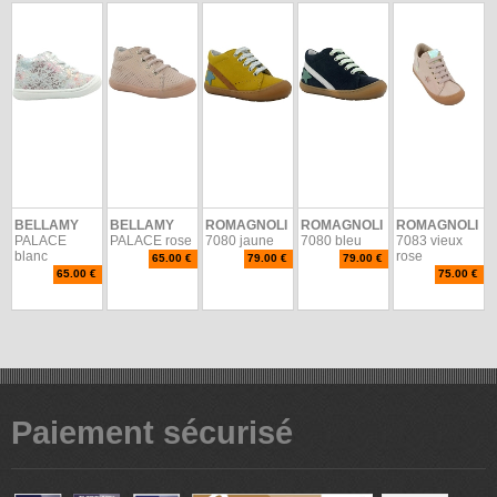
BELLAMY
BELLAMY
ROMAGNOLI
ROMAGNOLI
ROMAGNOLI
PALACE
PALACE rose
7080 jaune
7080 bleu
7083 vieux
blanc
rose
65.00 €
79.00 €
79.00 €
65.00 €
75.00 €
Paiement sécurisé