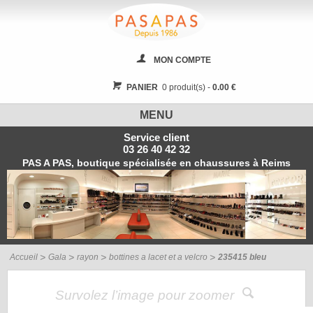
MON COMPTE
PANIER
0 produit(s) -
0.00 €
MENU
Service client
03 26 40 42 32
PAS A PAS, boutique spécialisée en chaussures à Reims
Accueil
Gala
rayon
bottines a lacet et a velcro
235415 bleu
Survolez l’image pour zoomer