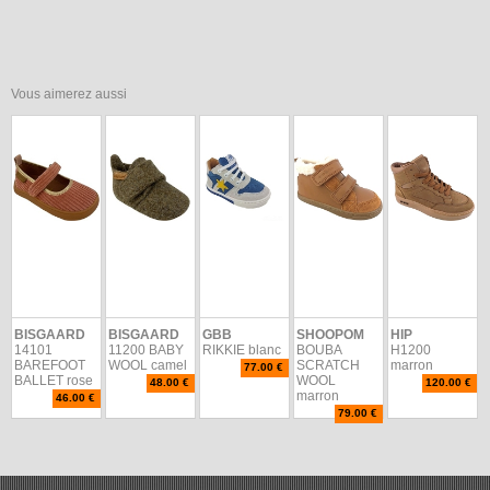
Vous aimerez aussi
BISGAARD
BISGAARD
GBB
SHOOPOM
HIP
14101
11200 BABY
RIKKIE blanc
BOUBA
H1200
BAREFOOT
WOOL camel
SCRATCH
marron
77.00 €
BALLET rose
WOOL
48.00 €
120.00 €
marron
46.00 €
79.00 €