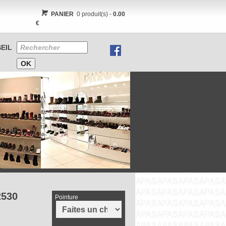
PANIER
0 produit(s) -
0.00
€
EIL
530
Pointure