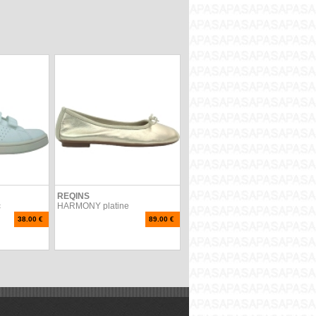
REQINS
c
HARMONY platine
38.00 €
89.00 €