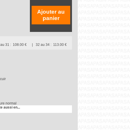
Ajouter au
panier
 au 31 :
108.00 €
32 au 34 :
113.00 €
cuir
ure normal
te aussi en...