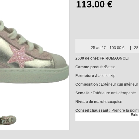
25 au 27 :
103.00 €
28
2530 de chez FR ROMAGNOLI
Gamme produit :
Basse
Fermeture :
Lacet et zip
Composition :
Extérieur cuir intérieur 
Semelle :
Extérieure anti-dérapante
Niveau de marche:
acquise
Conseil chaussant :
Prendre la point
Exis