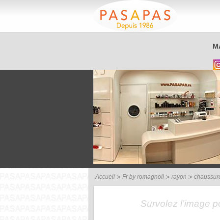
Service client
M
03 26 40 42 32
Accueil
Fr by romagnoli
rayon
chaussur
Survolez l’image 