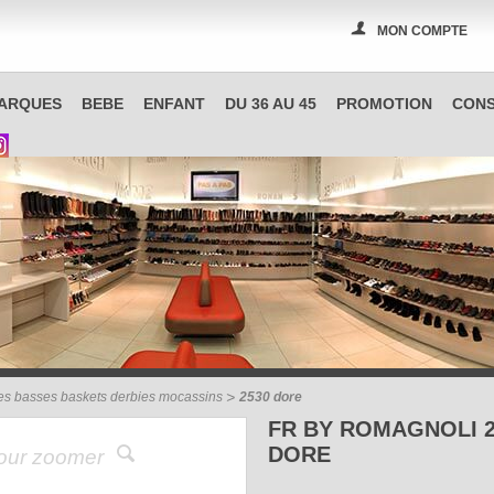
MON COMPTE
PAS A PAS, boutique spécialisée en chaussures à Reims
ARQUES
BEBE
ENFANT
DU 36 AU 45
PROMOTION
CONS
es basses baskets derbies mocassins
2530 dore
FR BY ROMAGNOLI 2
DORE
pour zoomer