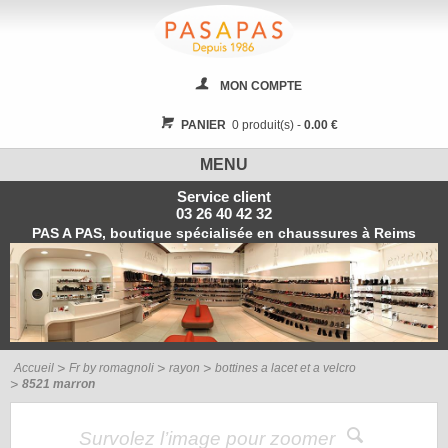
MON COMPTE
PANIER
0 produit(s) -
0.00 €
MENU
Service client
03 26 40 42 32
PAS A PAS, boutique spécialisée en chaussures à Reims
Accueil
Fr by romagnoli
rayon
bottines a lacet et a velcro
8521 marron
Survolez l’image pour zoomer