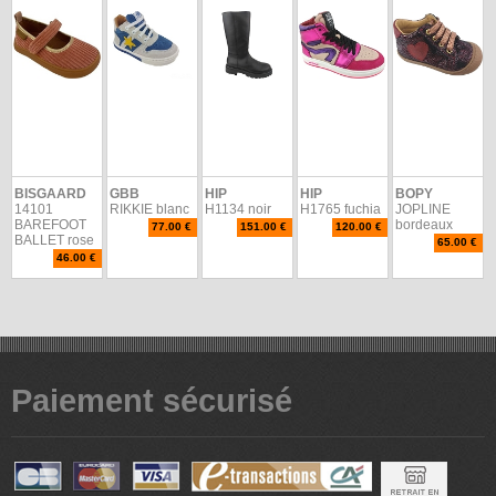
BISGAARD
GBB
HIP
HIP
BOPY
14101
RIKKIE blanc
H1134 noir
H1765 fuchia
JOPLINE
BAREFOOT
bordeaux
77.00 €
151.00 €
120.00 €
BALLET rose
65.00 €
46.00 €
Paiement sécurisé