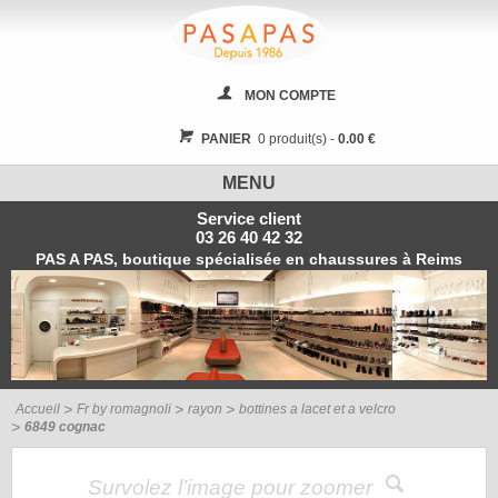
MON COMPTE
PANIER
0 produit(s) -
0.00 €
MENU
Service client
03 26 40 42 32
PAS A PAS, boutique spécialisée en chaussures à Reims
Accueil
Fr by romagnoli
rayon
bottines a lacet et a velcro
6849 cognac
Survolez l’image pour zoomer