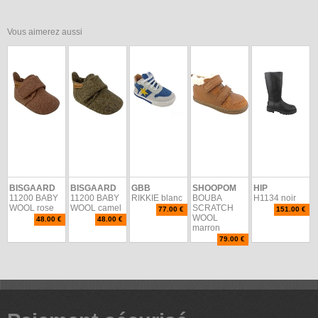
Vous aimerez aussi
BISGAARD
BISGAARD
GBB
SHOOPOM
HIP
11200 BABY
11200 BABY
RIKKIE blanc
BOUBA
H1134 noir
WOOL rose
WOOL camel
SCRATCH
77.00 €
151.00 €
WOOL
48.00 €
48.00 €
marron
79.00 €