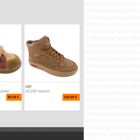
HIP
camel
H1200 marron
83.00 €
120.00 €