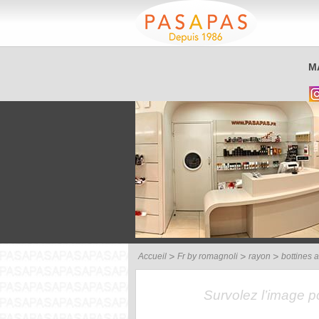
Service client
M
03 26 40 42 32
Accueil
Fr by romagnoli
rayon
bottines a
Survolez l’image 