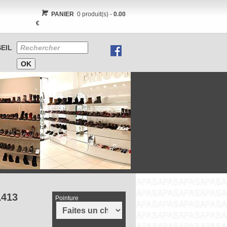
PANIER
0 produit(s) -
0.00
€
EIL
413
Pointure