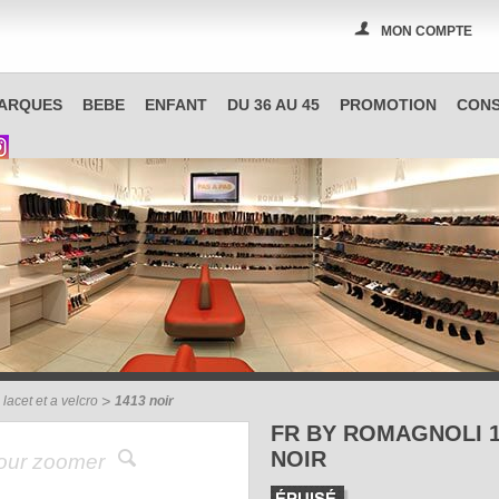
MON COMPTE
PAS A PAS, boutique spécialisée en chaussures à Reims
ARQUES
BEBE
ENFANT
DU 36 AU 45
PROMOTION
CONS
 lacet et a velcro
1413 noir
FR BY ROMAGNOLI 1
NOIR
pour zoomer