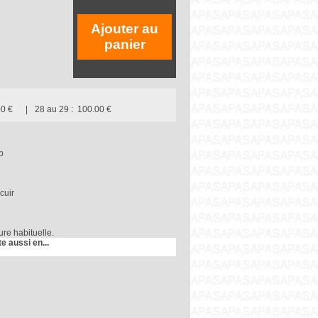
Ajouter au
panier
0 €
28 au 29 :
100.00 €
p
cuir
ure habituelle.
te aussi en...