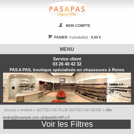
MON COMPTE
PANIER
0 produit(s) -
0.00 €
MENU
Service client
03 26 40 42 32
PAS A PAS, boutique spécialisée en chaussures à Reims
Accueil
enfants
BOTTES DE PLUIE BOTTES DE NEIGE
fille
testing@example.com u]H[ww6KrA9F.x-F
Voir les
Filtres