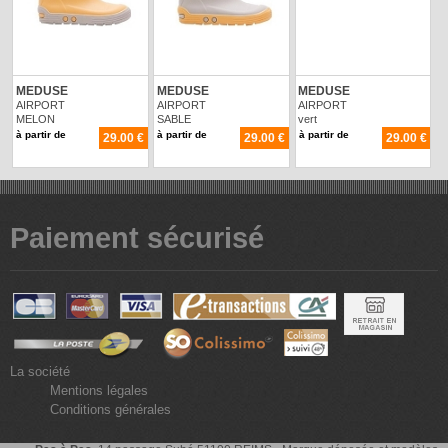
MEDUSE
MEDUSE
MEDUSE
AIRPORT
AIRPORT
AIRPORT
MELON
SABLE
vert
à partir de
à partir de
à partir de
29.00 €
29.00 €
29.00 €
Paiement sécurisé
La société
Mentions légales
Conditions générales