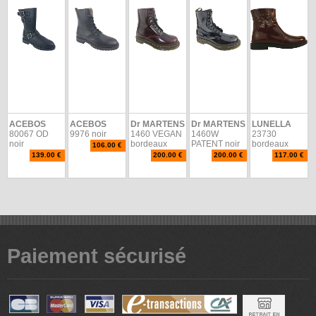
ACEBOS
ACEBOS
Dr MARTENS
Dr MARTENS
LUNELLA
80067 OD
9976 noir
1460 VEGAN
1460W
23730
noir
bordeaux
PATENT noir
bordeaux
106.00 €
139.00 €
200.00 €
200.00 €
117.00 €
Paiement sécurisé