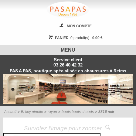
MON COMPTE
PANIER
0 produit(s) -
0.00 €
MENU
Service client
03 26 40 42 32
PAS A PAS, boutique spécialisée en chaussures à Reims
Accueil
Bi key ninette
rayon
boots boots chauds
8816 noir
Survolez l’image pour zoomer