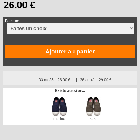
Pointure
Ajouter au panier
33 au 35 :
26.00 €
36 au 41 :
29.00 €
Existe aussi en...
marine
kaki