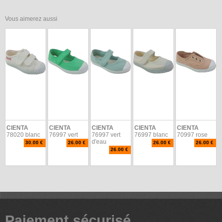
Vous aimerez aussi
CIENTA
CIENTA
CIENTA
CIENTA
CIENTA
78020 blanc
76997 vert
76997 vert
76997 blanc
70997 rose
d'eau
30.00 €
26.00 €
26.00 €
26.00 €
26.00 €
Paiement sécurisé