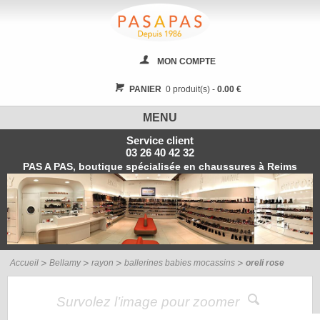
MON COMPTE
PANIER
0 produit(s) -
0.00 €
MENU
Service client
03 26 40 42 32
PAS A PAS, boutique spécialisée en chaussures à Reims
Accueil
Bellamy
rayon
ballerines babies mocassins
oreli rose
Survolez l’image pour zoomer