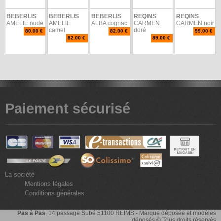
BEBERLIS
BEBERLIS
BEBERLIS
REQINS
REQINS
AMELIE nude
AMELIE
ALBA cognac
CARMEN
CARMEN noir
camel
doré
80.00 €
82.00 €
99.00 €
82.00 €
89.00 €
Paiement sécurisé
La société
Mentions légales
Conditions générales
Pas à Pas
, 14 passage Subé 51100 REIMS - Marque déposée et modèles
déposés © Tous droits réservés