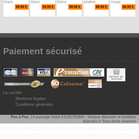
blanc
blanc
blanc
platine
rouge
38.00 €
33.00 €
38.00 €
89.00 €
40.00 €
Paiement sécurisé
La société
Mentions légales
Conditions générales
Pas à Pas
, 14 passage Subé 51100 REIMS - Marque déposée et modèles
déposés © Tous droits réservés