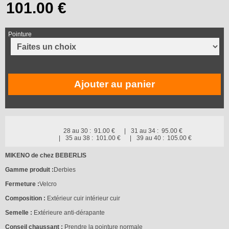
Pointure
Ajouter au panier
28 au 30 :
91.00 €
31 au 34 :
95.00 €
35 au 38 :
101.00 €
39 au 40 :
105.00 €
MIKENO de chez BEBERLIS
Gamme produit :
Derbies
Fermeture :
Velcro
Composition :
Extérieur cuir intérieur cuir
Semelle :
Extérieure anti-dérapante
Conseil chaussant :
Prendre la pointure normale