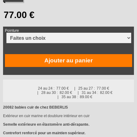
Pointure
Ajouter au panier
24 au 24 :
77.00 €
25 au 27 :
77.00 €
28 au 30 :
82.00 €
31 au 34 :
82.00 €
35 au 38 :
89.00 €
20082 babies cuir de chez BEBERLIS
Extérieur en cuir marine et doublure intérieur en cuir
Semelle extérieure en élastomère anti-dérapante.
Contrefort renforcé pour un maintien supérieur.