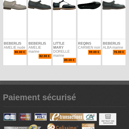
BEBERLIS
BEBERLIS
LITTLE
REQINS
BEBERLIS
AMELIE nude
AMELIE
MARY
CARMEN noir
ALBA marine
marine
DORELLE
80.00 €
99.00 €
76.00 €
marine
82.00 €
89.00 €
Paiement sécurisé