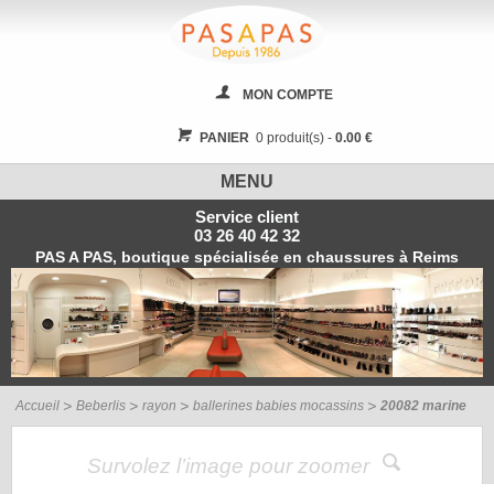
MON COMPTE
PANIER
0 produit(s) -
0.00 €
MENU
Service client
03 26 40 42 32
PAS A PAS, boutique spécialisée en chaussures à Reims
Accueil
Beberlis
rayon
ballerines babies mocassins
20082 marine
Survolez l’image pour zoomer