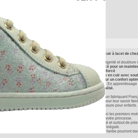
9120 bottillon en cuir à lacet de 
Extérieur en cuir argenté et doublure i
Contrefort renforcé pour un maintie
Embout avant renforcé
Semelle intérieure en cuir avec sout
Col matelassé pour un confort opti
Niveau de marche: En apprentissage 
Chaussure pour bébé.
BABYBOTTE est un fabriquant França
Ils sont reconnus pour leur savoir fair
monde de la chaussure pour enfants.
SOOO GIRLY... Voici les premiers mot
petit bottillon pour votre princesse.
Tout de cuir argenté et surtout de jolie
apporte un confort inégalé.
Les cendrillons en herbe pourront dan