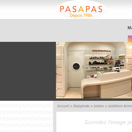
Service client
M
03 26 40 42 32
Accueil
Babybotte
bebes
bottillons fer
Survolez l’image 