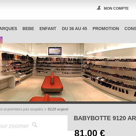
MON COMPTE
PAS A PAS, boutique spécialisée en chaussures à Reims
ARQUES
BEBE
ENFANT
DU 36 AU 45
PROMOTION
CONS
mes et premiers pas souples
9120 argent
BABYBOTTE 9120 A
pour zoomer