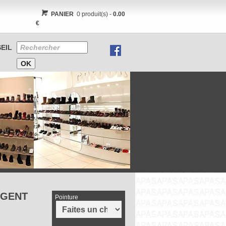
PANIER
0 produit(s) -
0.00
€
EIL
RGENT
Pointure