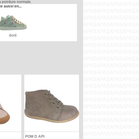
la pointure normale.
te aussi en...
doré
POM D API