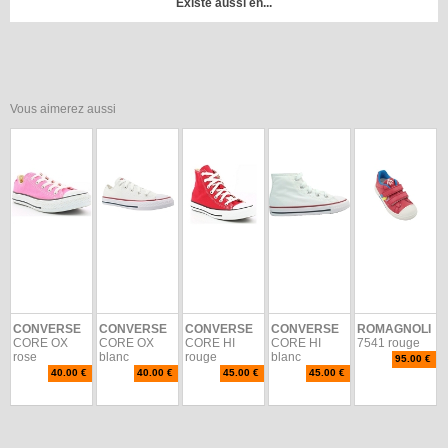
Existe aussi en...
Vous aimerez aussi
CONVERSE
CONVERSE
CONVERSE
CONVERSE
ROMAGNOLI
CORE OX
CORE OX
CORE HI
CORE HI
7541 rouge
rose
blanc
rouge
blanc
95.00 €
40.00 €
40.00 €
45.00 €
45.00 €