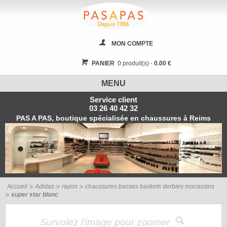
MON COMPTE
PANIER
0 produit(s) -
0.00 €
MENU
Service client
03 26 40 42 32
PAS A PAS, boutique spécialisée en chaussures à Reims
Accueil
Adidas
rayon
chaussures basses baskets derbies mocassins
super star blanc
Survolez l’image pour zoomer