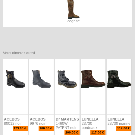
cognac
Vous aimerez aussi
ACEBOS
ACEBOS
Dr MARTENS
LUNELLA
LUNELLA
80012 noir
9976 noir
1460W
23730
23730 marine
PATENT noir
bordeaux
123.00 €
106.00 €
117.00 €
200.00 €
117.00 €