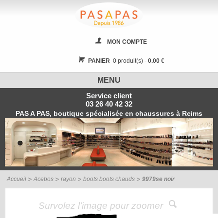
MON COMPTE
PANIER
0 produit(s) -
0.00 €
MENU
Service client
03 26 40 42 32
PAS A PAS, boutique spécialisée en chaussures à Reims
Accueil
Acebos
rayon
boots boots chauds
9979se noir
Survolez l’image pour zoomer